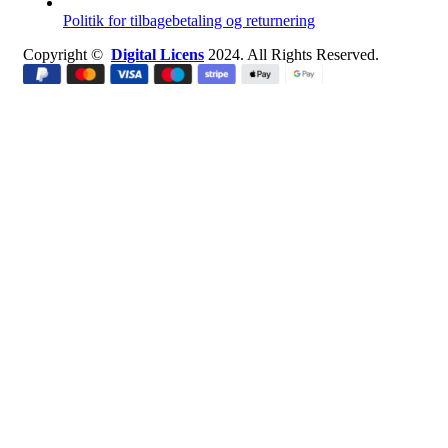
Politik for tilbagebetaling og returnering
Copyright ©
Digital Licens
2024. All Rights Reserved.
Close
Software
Windows
Office
Virus Software
Server
USB Nøgler
Pc tilbehør
Om os
Blog
Kontakt os
Wishlist
Login / Register
Shopping cart
Close
Sign in
Close