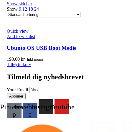
Show sidebar
Show
9
12
18
24
Quick view
Add to wishlist
Ubunto OS USB Boot Medie
190,00
kr.
Inkl.moms
Tilføj til kurv
Tilmeld dig nyhedsbrevet
Your Email
Abonner
Pinterest-
Facebook-
Instagram
Youtube
p
f