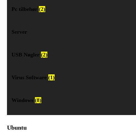
Pc tilbehør
(2)
Server
USB Nøgler
(2)
Virus Software
(1)
Windows
(8)
Ubuntu