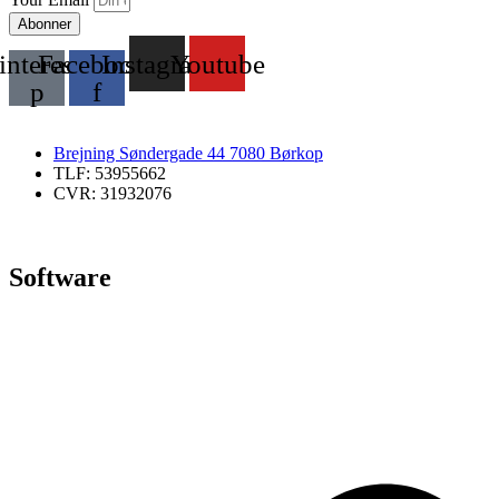
Abonner
interest-
Facebook-
Instagram
Youtube
p
f
Brejning Søndergade 44 7080 Børkop
TLF: 53955662
CVR: 31932076
Software