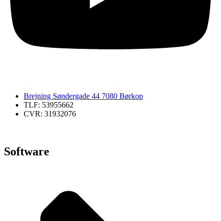
Brejning Søndergade 44 7080 Børkop
TLF: 53955662
CVR: 31932076
Software