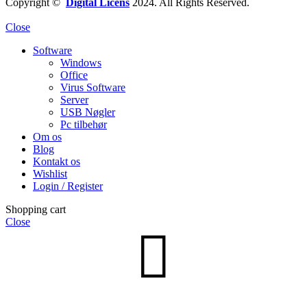
Copyright ©
Digital Licens
2024. All Rights Reserved.
Close
Software
Windows
Office
Virus Software
Server
USB Nøgler
Pc tilbehør
Om os
Blog
Kontakt os
Wishlist
Login / Register
Shopping cart
Close
Ingen varer i kurven.